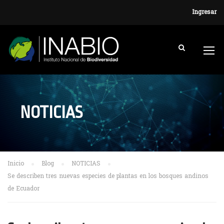
Ingresar
NOTICIAS
Inicio
Blog
NOTICIAS
Se describen tres nuevas especies de plantas en los bosques andinos
de Ecuador