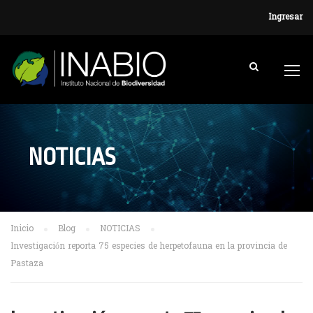
Ingresar
NOTICIAS
Inicio
Blog
NOTICIAS
Investigación reporta 75 especies de herpetofauna en la provincia de
Pastaza