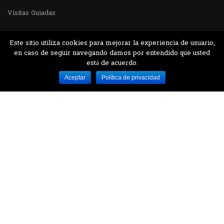
Visitas Guiadas
Este sitio utiliza cookies para mejorar la experiencia de usuario,
en caso de seguir navegando damos por entendido que usted
está de acuerdo.
Desarrollado por MJTEC.
Aceptar
Política de privacidad
¿QUIERES VISITARNOS?
Encuentranos en el parque la Carolina junto al
Parque Botánico
CONTÁCTANOS