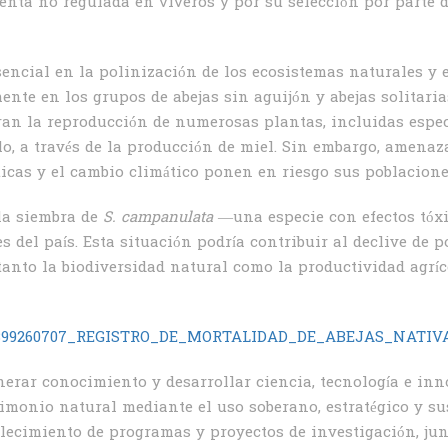
enta no regulada en viveros y por su selección por parte 
ncial en la polinización de los ecosistemas naturales y e
ente en los grupos de abejas sin aguijón y abejas solitar
uran la reproducción de numerosas plantas, incluidas espec
o, a través de la producción de miel. Sin embargo, amenaza
ticas y el cambio climático ponen en riesgo sus poblacione
 la siembra de
S. campanulata
—una especie con efectos tóx
 del país. Esta situación podría contribuir al declive de 
tanto la biodiversidad natural como la productividad agríc
tion/399260707_REGISTRO_DE_MORTALIDAD_DE_ABEJAS_NA
erar conocimiento y desarrollar ciencia, tecnología e inn
imonio natural mediante el uso soberano, estratégico y sus
alecimiento de programas y proyectos de investigación, ju