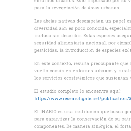
entornos urbanos. Esto impulsado por su v
para la revegetación de áreas urbanas.
Las abejas nativas desempeñan un papel ese
diversidad aún es poco conocida, especialm
incluso sin describir. Estas especies aseg
seguridad alimentaria nacional, por ejempl
pesticidas, la introducción de especies exó
En este contexto, resulta preocupante que
vuelto común en entornos urbanos y rurales
los servicios ecosistémicos que sustentan 
El estudio completo lo encuentra aquí:
https://www.researchgate.net/publica
El INABIO es una institución que busca gen
para garantizar la conservación de su patr
componentes. De manera sinérgica, el fort