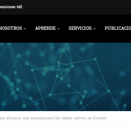
ensiones telf.
NOSOTROS
APRENDE
SERVICIOS
PUBLICACI
ulipán africano, una amenaza para las abejas nativas en Ecuador