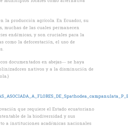
de municipios locales como alternativa
n la producción agrícola. En Ecuador, su
ias, muchas de las cuales permanecen
ies endémicas, y son cruciales para la
s como la deforestación, el uso de
s.
icos documentados en abejas— se haya
polinizadores nativos y a la disminución de
ola.}
TIVAS_ASOCIADA_A_FLORES_DE_Spathodea_campanulata_
ovación que requiere el Estado ecuatoriano
tentable de la biodiversidad y sus
nto a instituciones académicas nacionales