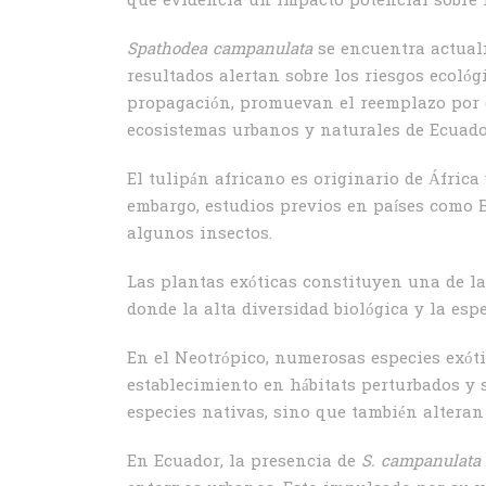
que evidencia un impacto potencial sobre 
Spathodea campanulata
se encuentra actualm
resultados alertan sobre los riesgos ecoló
propagación, promuevan el reemplazo por e
ecosistemas urbanos y naturales de Ecuado
El tulipán africano es originario de Áfric
embargo, estudios previos en países como B
algunos insectos.
Las plantas exóticas constituyen una de la
donde la alta diversidad biológica y la es
En el Neotrópico, numerosas especies exóti
establecimiento en hábitats perturbados y 
especies nativas, sino que también alteran 
En Ecuador, la presencia de
S. campanulata