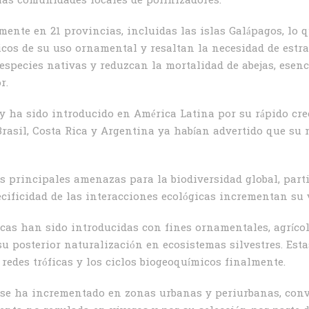
las comunidades locales de polinizadores.
ente en 21 provincias, incluidas las islas Galápagos, lo q
gicos de su uso ornamental y resaltan la necesidad de estr
species nativas y reduzcan la mortalidad de abejas, esenc
r.
a y ha sido introducido en América Latina por su rápido cre
rasil, Costa Rica y Argentina ya habían advertido que su
s principales amenazas para la biodiversidad global, part
pecificidad de las interacciones ecológicas incrementan su 
cas han sido introducidas con fines ornamentales, agrícola
su posterior naturalización en ecosistemas silvestres. Est
redes tróficas y los ciclos biogeoquímicos finalmente.
se ha incrementado en zonas urbanas y periurbanas, con