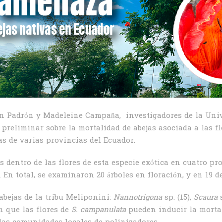
án Padrón y Madeleine Campaña, investigadores de la Univ
preliminar sobre la mortalidad de abejas asociada a las flo
as de varias provincias del Ecuador.
s dentro de las flores de esta especie exótica en cuatro pr
En total, se examinaron 20 árboles en floración, y en 19 d
abejas de la tribu Meliponini:
Nannotrigona
sp. (15),
Scaura
an que las flores de
S. campanulata
pueden inducir la mortal