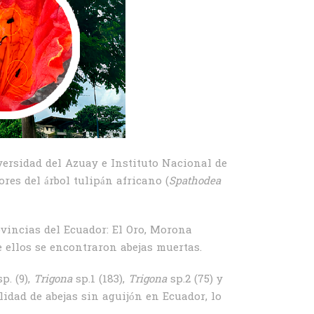
ersidad del Azuay e Instituto Nacional de
res del árbol tulipán africano (
Spathodea
ovincias del Ecuador: El Oro, Morona
e ellos se encontraron abejas muertas.
sp. (9),
Trigona
sp.1 (183),
Trigona
sp.2 (75) y
idad de abejas sin aguijón en Ecuador, lo