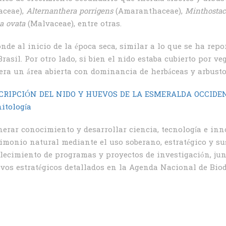
aceae),
Alternanthera porrigens
(Amaranthaceae),
Minthostac
ia ovata
(Malvaceae), entre otras.
nde al inicio de la época seca, similar a lo que se ha rep
rasil. Por otro lado, si bien el nido estaba cubierto por v
era un área abierta con dominancia de herbáceas y arbusto
CRIPCIÓN DEL NIDO Y HUEVOS DE LA ESMERALDA OCCIDEN
itología
erar conocimiento y desarrollar ciencia, tecnología e inn
imonio natural mediante el uso soberano, estratégico y sus
alecimiento de programas y proyectos de investigación, ju
ivos estratégicos detallados en la Agenda Nacional de Bio