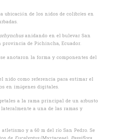
a ubicación de los nidos de colibríes en
urbadas.
norhynchus
anidando en el bulevar San
a provincia de Pichincha, Ecuador.
y se anotaron la forma y componentes del
del nido como referencia para estimar el
os en imágenes digitales.
getales a la rama principal de un arbusto
do lateralmente a una de las ramas y
 atletismo y a 60 m del río San Pedro. Se
tos de
Eucalyptus
(Myrtaceae),
Passiflora