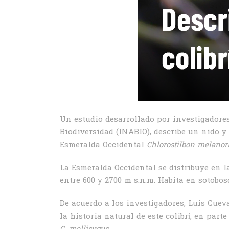
Un estudio desarrollado por investigadores
Biodiversidad (INABIO), describe un nido 
Esmeralda Occidental
Chlorostilbon melano
La Esmeralda Occidental se distribuye en l
entre 600 y 2700 m s.n.m. Habita en sotobosq
De acuerdo a los investigadores, Luis Cue
la historia natural de este colibrí, en pa