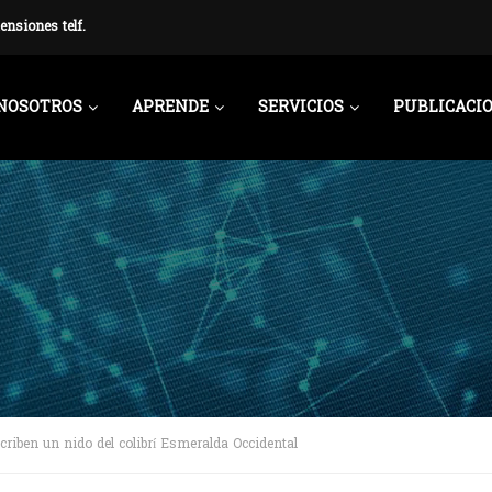
ensiones telf.
NOSOTROS
APRENDE
SERVICIOS
PUBLICACI
criben un nido del colibrí Esmeralda Occidental