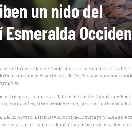
 de la Universidad de Costa Rica, Universidad Central del
y brinda una breve descripción de los huevos y comportami
rhynchus.
as estribaciones andinas del occidente de Colombia y Ecuad
ue, matorrales, áreas semiabiertas, jardines, cultivos y bo
va, Belén Álvaro, Erick David Acosta-Luzuriaga y Glenda P
rte debido a que se la consideraba hasta hace pocos años c