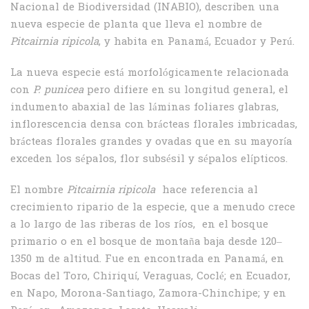
Nacional de Biodiversidad (INABIO), describen una
nueva especie de planta que lleva el nombre de
Pitcairnia ripicola
, y habita en Panamá, Ecuador y Perú.
La nueva especie está morfológicamente relacionada
con
P. punicea
pero difiere en su longitud general, el
indumento abaxial de las láminas foliares glabras,
inflorescencia densa con brácteas florales imbricadas,
brácteas florales grandes y ovadas que en su mayoría
exceden los sépalos, flor subsésil y sépalos elípticos.
El nombre
Pitcairnia ripicola
hace referencia al
crecimiento ripario de la especie, que a menudo crece
a lo largo de las riberas de los ríos, en el bosque
primario o en el bosque de montaña baja desde 120–
1350 m de altitud. Fue en encontrada en Panamá, en
Bocas del Toro, Chiriquí, Veraguas, Coclé; en Ecuador,
en Napo, Morona-Santiago, Zamora-Chinchipe; y en