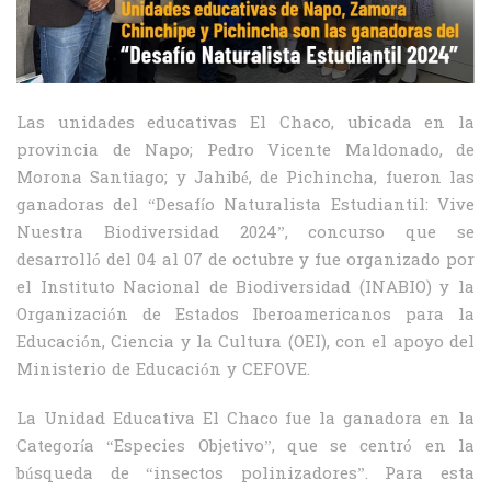
Las unidades educativas El Chaco, ubicada en la
provincia de Napo; Pedro Vicente Maldonado, de
Morona Santiago; y Jahibé, de Pichincha, fueron las
ganadoras del “Desafío Naturalista Estudiantil: Vive
Nuestra Biodiversidad 2024”, concurso que se
desarrolló del 04 al 07 de octubre y fue organizado por
el Instituto Nacional de Biodiversidad (INABIO) y la
Organización de Estados Iberoamericanos para la
Educación, Ciencia y la Cultura (OEI), con el apoyo del
Ministerio de Educación y CEFOVE.
La Unidad Educativa El Chaco fue la ganadora en la
Categoría “Especies Objetivo”, que se centró en la
búsqueda de “insectos polinizadores”. Para esta