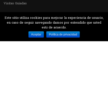
Visitas Guiadas
Este sitio utiliza cookies para mejorar la experiencia de usuario,
en caso de seguir navegando damos por entendido que usted
está de acuerdo.
Desarrollado por MJTEC.
Aceptar
Política de privacidad
¿QUIERES VISITARNOS?
Encuentranos en el parque la Carolina junto al
Parque Botánico
CONTÁCTANOS