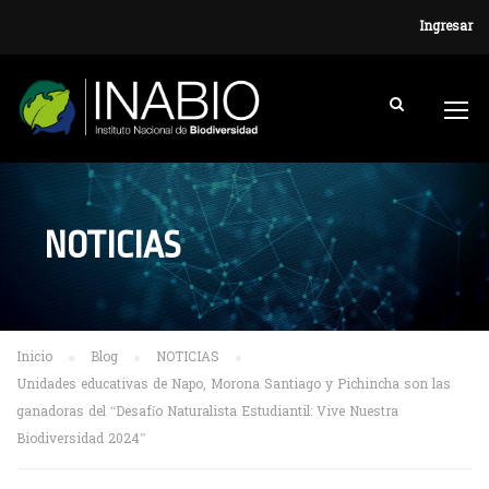
Ingresar
NOTICIAS
Inicio
Blog
NOTICIAS
Unidades educativas de Napo, Morona Santiago y Pichincha son las
ganadoras del “Desafío Naturalista Estudiantil: Vive Nuestra
Biodiversidad 2024”