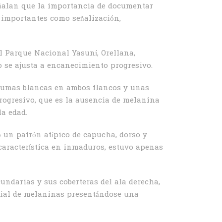
eñalan que la importancia de documentar
s importantes como señalización,
el Parque Nacional Yasuní, Orellana,
o se ajusta a encanecimiento progresivo.
plumas blancas en ambos flancos y unas
rogresivo, que es la ausencia de melanina
a edad.
ó un patrón atípico de capucha, dorso y
 característica en inmaduros, estuvo apenas
undarias y sus coberteras del ala derecha,
rcial de melaninas presentándose una