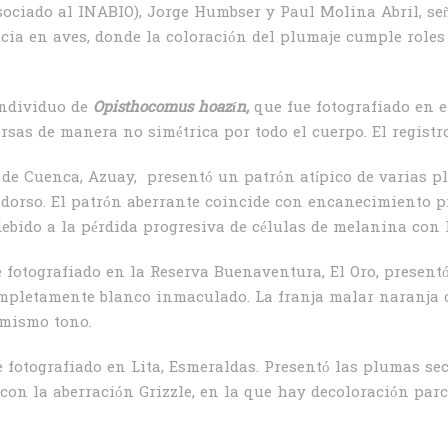
Asociado al INABIO), Jorge Humbser y Paul Molina Abril, s
cia en aves, donde la coloración del plumaje cumple role
 individuo de
Opisthocomus hoazín,
que fue fotografiado en 
as de manera no simétrica por todo el cuerpo. El registr
d de Cuenca, Azuay, presentó un patrón atípico de varias 
 dorso. El patrón aberrante coincide con encanecimiento p
bido a la pérdida progresiva de células de melanina con l
e fotografiado en la Reserva Buenaventura, El Oro, present
 completamente blanco inmaculado. La franja malar naranja
l mismo tono.
 fotografiado en Lita, Esmeraldas. Presentó las plumas sec
 con la aberración Grizzle, en la que hay decoloración pa