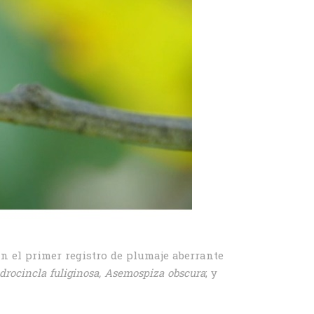
n el primer registro de plumaje aberrante
drocincla
fuliginosa, Asemospiza obscura
; y