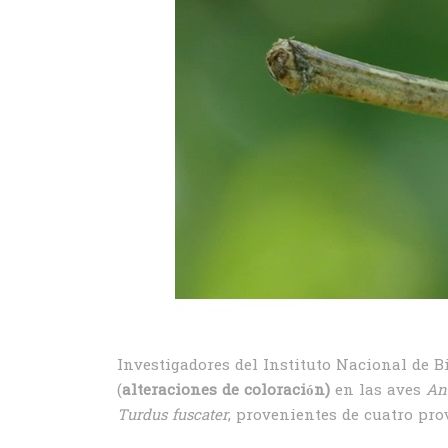
Investigadores del Instituto Nacional de 
(
alteraciones de coloración)
en las aves
An
Turdus fuscater
, provenientes de cuatro pro