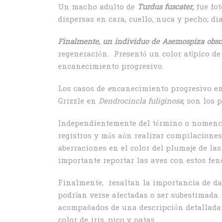
Un macho adulto de
Turdus fuscater,
fue fo
dispersas en cara, cuello, nuca y pecho; d
Finalmente, un individuo de Asemospiza obsc
regeneración. Presentó un color atípico de 
encanecimiento progresivo.
Los casos de
e
ncanecimiento progresivo e
Grizzle en
Dendrocincla fuliginosa
; son los 
Independientemente del término o nomencl
registros y más aún realizar compilaciones
aberraciones en el color del plumaje de la
importante reportar las aves con estos feno
Finalmente, resaltan la importancia de da
podrían verse afectadas o ser subestimada.
acompañados de una descripción detallada 
color de iris, pico y patas.