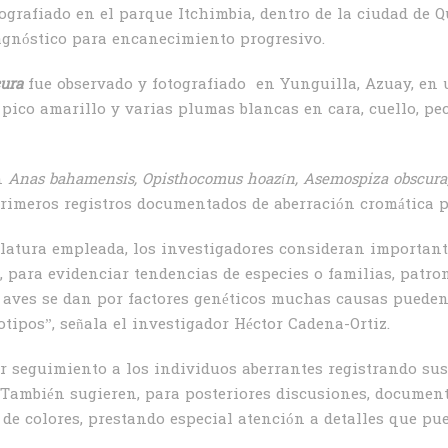
tografiado en el parque Itchimbia, dentro de la ciudad de 
iagnóstico para encanecimiento progresivo.
ura
fue observado y fotografiado en Yunguilla, Azuay, en 
pico amarillo y varias plumas blancas en cara, cuello, pech
n
Anas bahamensis, Opisthocomus hoazín, Asemospiza obscura
primeros registros documentados de aberración cromática p
atura empleada, los investigadores consideran importante
, para evidenciar tendencias de especies o familias, patron
s aves se dan por factores genéticos muchas causas pueden 
tipos”, señala el investigador Héctor Cadena-Ortiz.
r seguimiento a los individuos aberrantes registrando sus
 También sugieren, para posteriores discusiones, documenta
de colores, prestando especial atención a detalles que pu