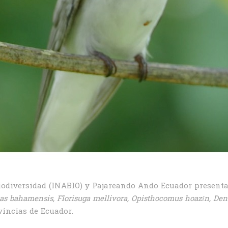
Biodiversidad (INABIO) y Pajareando Ando Ecuador presenta
as bahamensis, Florisuga mellivora, Opisthocomus hoazín, Den
vincias de Ecuador.