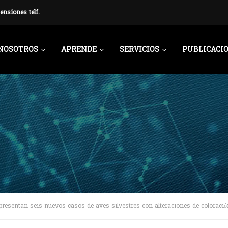
ensiones telf.
NOSOTROS
APRENDE
SERVICIOS
PUBLICACI
presentan seis nuevos casos de aves silvestres con alteraciones de coloració