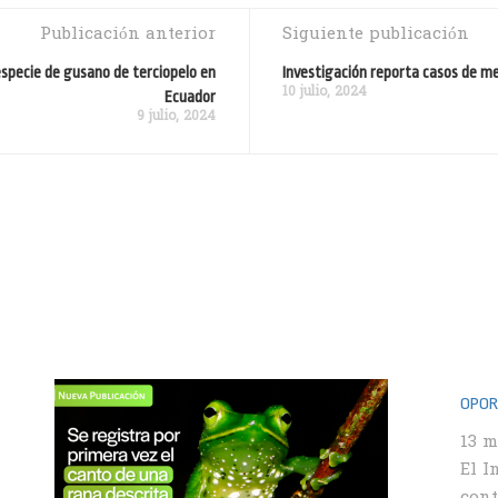
Publicación anterior
Siguiente publicación
especie de gusano de terciopelo en
Investigación reporta casos de me
10 julio, 2024
Ecuador
9 julio, 2024
OPORT
13 m
El I