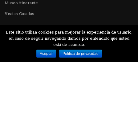
Museo itinerante
Visitas Guiadas
Este sitio utiliza cookies para mejorar la experiencia de usuario,
en caso de seguir navegando damos por entendido que usted
está de acuerdo.
Desarrollado por MJTEC.
Aceptar
Política de privacidad
¿QUIERES VISITARNOS?
Encuentranos en el parque la Carolina junto al
Parque Botánico
CONTÁCTANOS