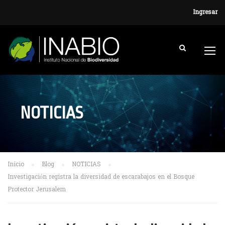
Ingresar
NOTICIAS
Inicio
Blog
NOTICIAS
Investigación registra la diversidad de escarabajos en el Bosque
Protector Jerusalem