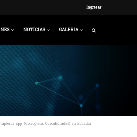
Ingresar
ONES
NOTICIAS
GALERIA
ipterus spp. (Coleoptera: Curculionidae) en Ecuador