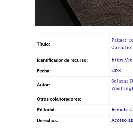
Primer r
Título:
Curculio
https://r
Identificador de recurso:
2023
Fecha:
Salazar-B
Autor:
Washing
Otros colaboradores:
Revista C
Editorial:
Acceso ab
Derechos: