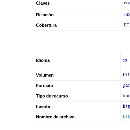
co
Claves
IS
Relación
EC
Cobertura
es
Idioma
10:1
Volumen
pdf
Formato
t
ex
Tipo de recurso
htt
Fuente
htt
Nombre de archivo