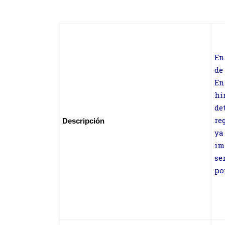
En
d
En
hi
de
re
Descripción
ya
im
se
po