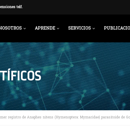
ensiones telf.
NOSOTROS
APRENDE
SERVICIOS
PUBLICACI
TÍFICOS
imer registro de Anaphes nitens (Hymenoptera: Mymaridae) parasitoide de Gon