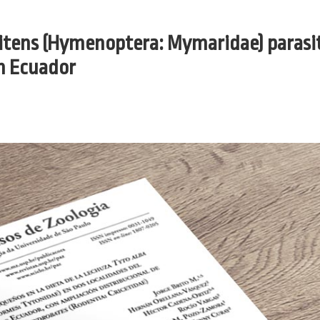
itens (Hymenoptera: Mymaridae) parasit
en Ecuador