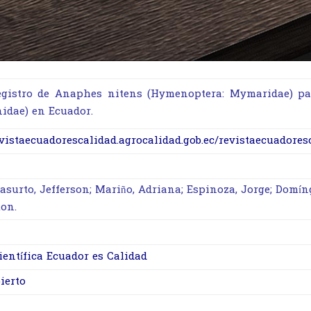
egistro de Anaphes nitens (Hymenoptera: Mymaridae) para
nidae) en Ecuador.
evistaecuadorescalidad.agrocalidad.gob.ec/revistaecuadores
asurto, Jefferson; Mariño, Adriana; Espinoza, Jorge; Domíng
ton.
ientífica Ecuador es Calidad
ierto