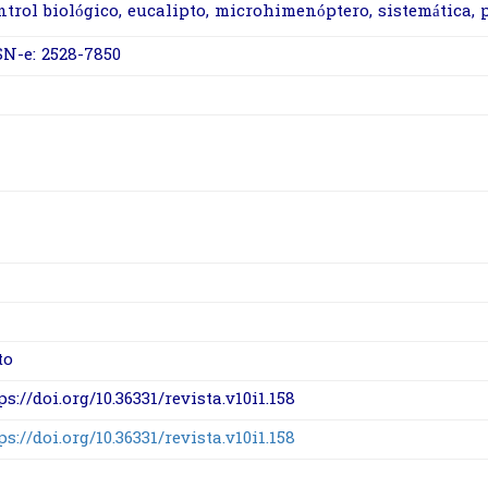
ntrol biológico, eucalipto, microhimenóptero, sistemática, 
SN-e: 2528-7850
to
ps://doi.org/10.36331/revista.v10i1.158
ps://doi.org/10.36331/revista.v10i1.158