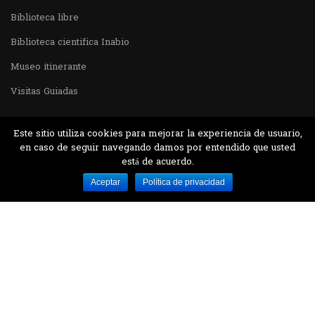
Biblioteca libre
Biblioteca cientifica Inabio
Museo itinerante
Visitas Guiadas
Este sitio utiliza cookies para mejorar la experiencia de usuario,
en caso de seguir navegando damos por entendido que usted
está de acuerdo.
Desarrollado por MJTEC.
Aceptar
Política de privacidad
¿QUIERES VISITARNOS?
Encuentranos en el parque la Carolina junto al