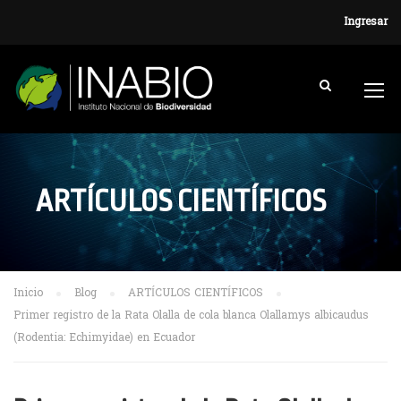
Ingresar
ARTÍCULOS CIENTÍFICOS
Inicio
Blog
ARTÍCULOS CIENTÍFICOS
Primer registro de la Rata Olalla de cola blanca Olallamys albicaudus
(Rodentia: Echimyidae) en Ecuador