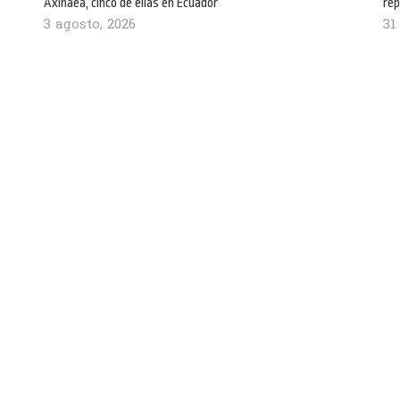
Axinaea, cinco de ellas en Ecuador
rep
3 agosto, 2026
31