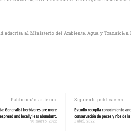
ten alcanzar objetivos nacionales estratégicos detallados
ad adscrita al Ministerio del Ambiente, Agua y Transición 
Publicación anterior
Siguiente publicación
a: Generalist herbivores are more
Estudio recopila conocimiento anc
espread and locally less abundant.
conservación de peces y ríos de l
30 marzo, 2022
1 abril, 2022