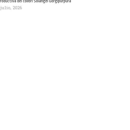
roductiva del colibrí Solángel Gorgipúrpura
 julio, 2026