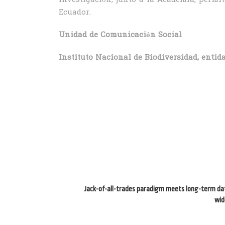
investigación, junto a la Academia, permi
Ecuador.
Unidad de Comunicación Social
Instituto Nacional de Biodiversidad, entid
Jack-of-all-trades paradigm meets long-term dat
wid