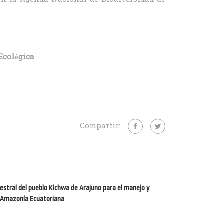
 en la Agenda Nacional de Biodiversidad de
Ecológica
Compartir:
estral del pueblo Kichwa de Arajuno para el manejo y
a Amazonía Ecuatoriana