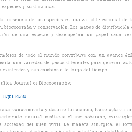
s especies y su dinámica.
la presencia de las especies es una variable esencial de 
ón, biogeografía y conservación. Los mapas de distribució
bución de una especie y desempeñan un papel cada ve
amíferos de todo el mundo contribuye con un avance úti
esita una variedad de pasos diferentes para generar, ac
 existentes y sus cambios a lo largo del tiempo.
entífica Journal of Biogeography:
111/jbi.14330
erar conocimiento y desarrollar ciencia, tecnología e in
atrimonio natural mediante el uso soberano, estratégico
 sociedad del buen vivir. De manera sinérgica, el for