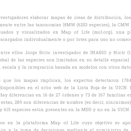
nvestigadores elaborar mapas de áreas de distribución, lo
mente entre las taxonomías HMW (6253 especies), la CMW (
luados y visualizados en Map of Life (mol.org), una p
scargados individualmente o por lotes para uso no comerc
entre ellos Jorge Brito investigador de INABIO y Nicté O
obal de las especies son limitados en su detalle espacial
n escala y la integración basada en modelos con otros dato
s que los mapas implican, los expertos detectaron 17
sponibles en el sitio web de la Lista Roja de la UICN.
Hay diferencias en 16 de 27 órdenes y 73 de 167 familias 
 estas, 289 son diferencias de nombre (es decir, sinónimos)
y 615 especies están presentes en la MDD y no en la UICN.
dos en la plataforma Map of Life cuyo objetivo es apo
ación y la toma de decisiones mediante el suministro d