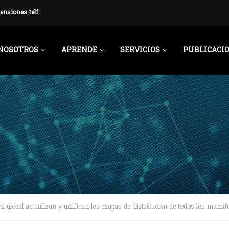
ensiones telf.
NOSOTROS
APRENDE
SERVICIOS
PUBLICACI
vel global actualizan y unifican los mapas de distribución de todos los mamífe