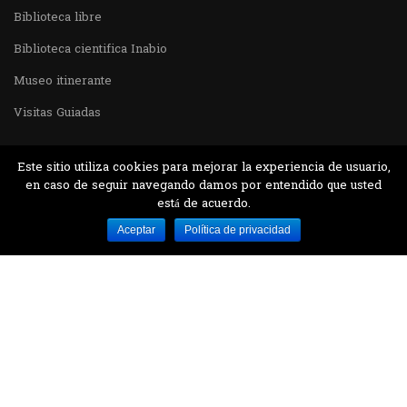
Biblioteca libre
Biblioteca cientifica Inabio
Museo itinerante
Visitas Guiadas
Este sitio utiliza cookies para mejorar la experiencia de usuario,
en caso de seguir navegando damos por entendido que usted
está de acuerdo.
Desarrollado por MJTEC.
Aceptar
Política de privacidad
¿QUIERES VISITARNOS?
Encuentranos en el parque la Carolina junto al
Parque Botánico