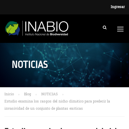
Ingresar
NOTICIAS
Inicio
Blog
NOTICIAS
Estudio examina los rasgos del nicho climático para predecir la
invasividad de un conjunto de plantas exóticas