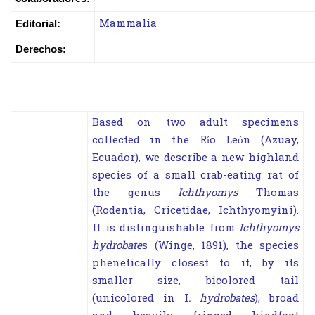
Mammalia
Editorial:
Derechos:
Based on two adult specimens
collected in the Río León (Azuay,
Ecuador), we describe a new highland
species of a small crab-eating rat of
the genus
Ichthyomys
Thomas
(Rodentia, Cricetidae, Ichthyomyini).
It is distinguishable from
Ichthyomys
hydrobate
s (Winge, 1891), the species
phenetically closest to it, by its
smaller size, bicolored tail
(unicolored in I
. hydrobates
), broad