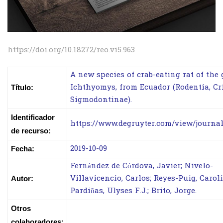
https://doi.org/10.18272/reo.vi5.963
A new species of crab-eating rat of the
Ichthyomys, from Ecuador (Rodentia, Cri
Título:
Sigmodontinae).
Identificador
https://www.degruyter.com/view/journ
de recurso:
2019-10-09
Fecha:
Fernández de Córdova, Javier; Nivelo-
Villavicencio, Carlos; Reyes-Puig, Carol
Autor:
Pardiñas, Ulyses F.J.; Brito, Jorge.
Otros
colaboradores: