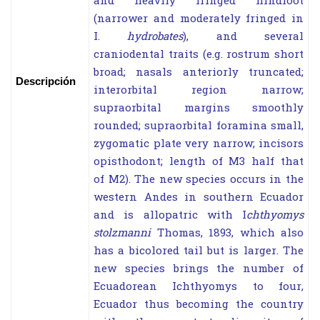
and heavily fringed hindfoot
(narrower and moderately fringed in
I.
hydrobates
), and several
craniodental traits (e.g. rostrum short
broad; nasals anteriorly truncated;
Descripción
interorbital region narrow;
supraorbital margins smoothly
rounded; supraorbital foramina small,
zygomatic plate very narrow; incisors
opisthodont; length of M3 half that
of M2). The new species occurs in the
western Andes in southern Ecuador
and is allopatric with I
chthyomys
stolzmanni
Thomas, 1893, which also
has a bicolored tail but is larger. The
new species brings the number of
Ecuadorean Ichthyomys to four,
Ecuador thus becoming the country