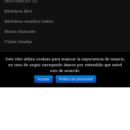
INATURALIST EC
Biblioteca libre
Biblioteca cientifica Inabio
Museo itinerante
Visitas Guiadas
Este sitio utiliza cookies para mejorar la experiencia de usuario,
en caso de seguir navegando damos por entendido que usted
está de acuerdo.
Desarrollado por MJTEC.
Aceptar
Política de privacidad
¿QUIERES VISITARNOS?
Encuentranos en el parque la Carolina junto al