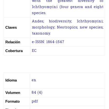
with the greatest diversity of
Ichthyomyini (four genera and eight
species.
Andes; biodiversity; Ichthyomyini;
morphology; Neotropics; new species;
Claves
taxonomy.
e-ISSN: 1864-1547
Relación
EC
Cobertura
en
Idioma
84 (4)
Volumen
pdf
Formato