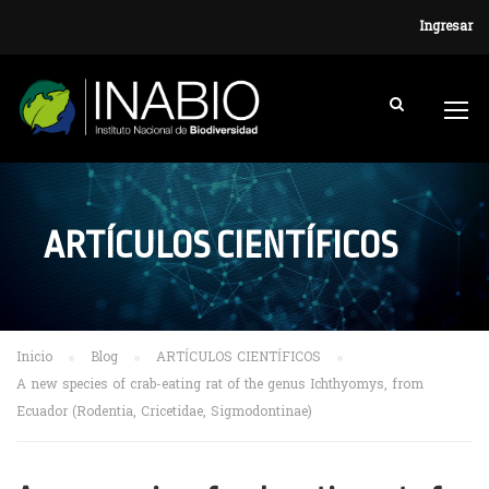
Ingresar
ARTÍCULOS CIENTÍFICOS
Inicio
Blog
ARTÍCULOS CIENTÍFICOS
A new species of crab-eating rat of the genus Ichthyomys, from
Ecuador (Rodentia, Cricetidae, Sigmodontinae)