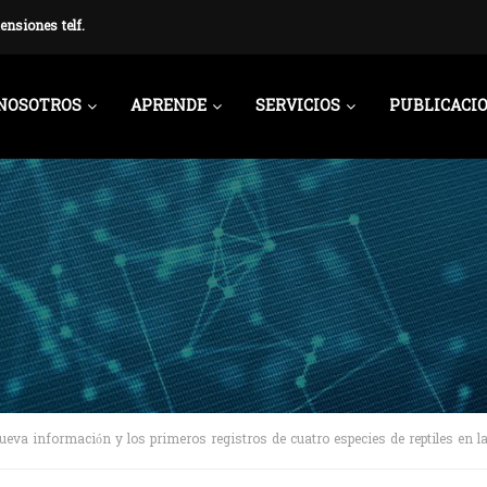
ensiones telf.
NOSOTROS
APRENDE
SERVICIOS
PUBLICACI
ueva información y los primeros registros de cuatro especies de reptiles en l