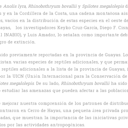
de
Anolis lyra, Rhinobothryum bovallii
y
Spilotes megalolepis
d
 y en la Cordillera de la Costa, una cadena montañosa ais
s, vacíos en la distribución de estas especies en el oeste 
ayas, los investigadores Keyko Cruz-García, Diego F. Cis
al INABIO), y Luis Amador, lo señalan como importante deb
gro de extinción.
 sido previamente reportadas en la provincia de Guayas. L
xistan varias especies de reptiles adicionales, y que per
e reptiles adicionales a la lista de la provincia de Guaya
por la UICN (Unión Internacional para la Conservación de 
lotes megalolepis
. De su lado,
Rhinobothryum bovallii
ha sido
o estudiar las amenazas que pueden afectar a las poblacion
 mejorar nuestra comprensión de los patrones de distribu
contraron en Cerro de Hayas, una pequeña área privada pro
scadas, que muestran la importancia de las iniciativas priv
s por las actividades antropogénicas.