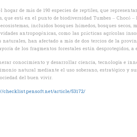
el hogar de más de 190 especies de reptiles, que representa
yas, que está en el punto de biodiversidad Tumbes – Chocó 
 ecosistemas, incluidos bosques húmedos, bosques secos, m
ividades antropogénicas, como las prácticas agrícolas inso
s naturales, han afectado a más de dos tercios de la provi
yoría de los fragmentos forestales están desprotegidos, a
erar conocimiento y desarrollar ciencia, tecnología e inn
imonio natural mediante el uso soberano, estratégico y sus
ciedad del buen vivir.
//checklist.pensoft.net/article/53172/