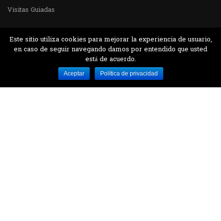
Visitas Guiadas
Este sitio utiliza cookies para mejorar la experiencia de usuario,
en caso de seguir navegando damos por entendido que usted
está de acuerdo.
Desarrollado por MJTEC.
Aceptar
Política de privacidad
¿QUIERES VISITARNOS?
Encuentranos en el parque la Carolina junto al
Parque Botánico
CONTÁCTANOS