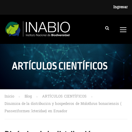
Ingresar
ARTÍCULOS CIENTÍFICOS
Inicio
Blog
ARTÍCULOS CIENTÍFICOS
Dinámica de la distribución y hospederos de Molothrus bonariensis (
Passeriformes: lcteridae) en Ecuador