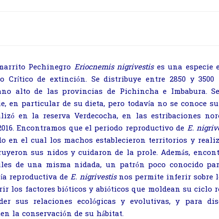
marrito Pechinegro
Eriocnemis
nigrivestis
es una especie e
ro Crítico de extinción. Se distribuye entre 2850 y 350
no alto de las provincias de Pichincha e Imbabura. Se
e, en particular de su dieta, pero todavía no se conoce su
alizó en la reserva Verdecocha, en las estribaciones nor
2016. Encontramos que el periodo reproductivo de
E. nigriv
do en el cual los machos establecieron territorios y real
ruyeron sus nidos y cuidaron de la prole. Además, enco
iles de una misma nidada, un patrón poco conocido pa
gía reproductiva de
E. nigrivestis
nos permite inferir sobre l
rir los factores bióticos y abióticos que moldean su ciclo 
der sus relaciones ecológicas y evolutivas, y para dis
ten la conservación de su hábitat.