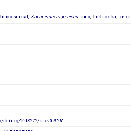
fismo sexual;
Eriocnemis nigrivestis;
nido; Pichincha; repr
//doi.org/10.18272/reo.v0i3.761