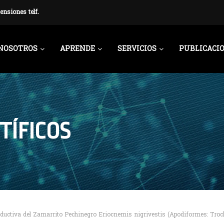
ensiones telf.
NOSOTROS
APRENDE
SERVICIOS
PUBLICACI
TÍFICOS
roductiva del Zamarrito Pechinegro Eriocnemis nigrivestis (Apodiformes: Troch