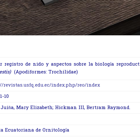
r registro de nido y aspectos sobre la biología reproduc
estis)
(Apodiformes: Trochilidae)
://revistas.usfq.edu.ec/index.php/reo/index
1-10
 Juiña, Mary Elizabeth; Hickman III, Bertram Raymond.
ta Ecuatoriana de Ornitología