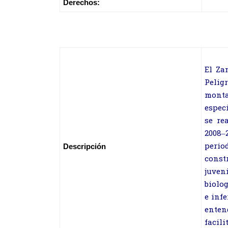
Derechos:
El Za
Pelig
monta
especi
se re
2008–
perio
Descripción
const
juven
biolo
e infe
enten
facili