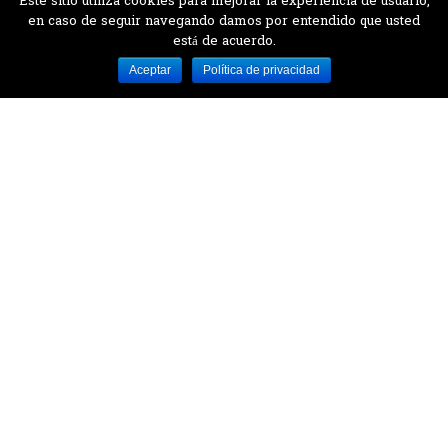
Este sitio utiliza cookies para mejorar la experiencia de usuario,
en caso de seguir navegando damos por entendido que usted
está de acuerdo.
Desarrollado por MJTEC.
Aceptar
Política de privacidad
¿QUIERES VISITARNOS?
Encuentranos en el parque la Carolina junto al
Parque Botánico
CONTÁCTANOS