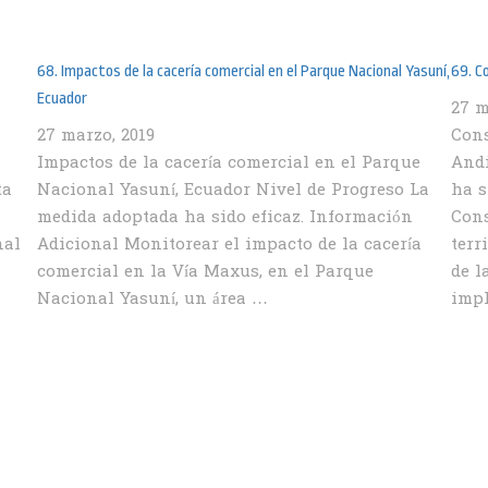
68. Impactos de la cacería comercial en el Parque Nacional Yasuní,
69. C
Ecuador
27 m
27 marzo, 2019
Cons
Impactos de la cacería comercial en el Parque
Andi
ta
Nacional Yasuní, Ecuador Nivel de Progreso La
ha s
medida adoptada ha sido eficaz. Información
Cons
nal
Adicional Monitorear el impacto de la cacería
terr
comercial en la Vía Maxus, en el Parque
de l
Nacional Yasuní, un área …
imp