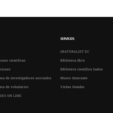
SERVICIOS
INATURALIST EC
ones científicas
Biblioteca libre
aciones
Biblioteca cientifica Inabio
ma de investigadores asociados
Museo itinerante
ma de voluntarios
Visitas Guiadas
SEO ON LINE
¿QUIERES VISITARNOS?