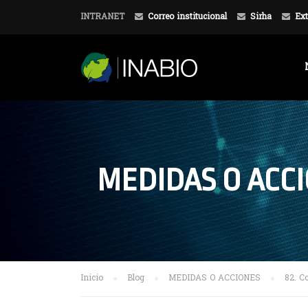
INTRANET
Correo institucional
Sirha
Ext
MEDIDAS O ACC
Inicio
Blog
MEDIDAS O ACCIONES
82. C