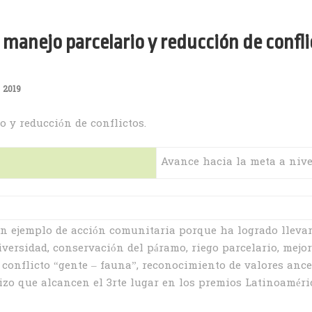
manejo parcelario y reducción de confli
 2019
 y reducción de conflictos.
Avance hacia la meta a nive
 ejemplo de acción comunitaria porque ha logrado llevar
iversidad, conservación del páramo, riego parcelario, mejor
l conflicto “gente – fauna”, reconocimiento de valores anc
izo que alcancen el 3rte lugar en los premios Latinoaméri