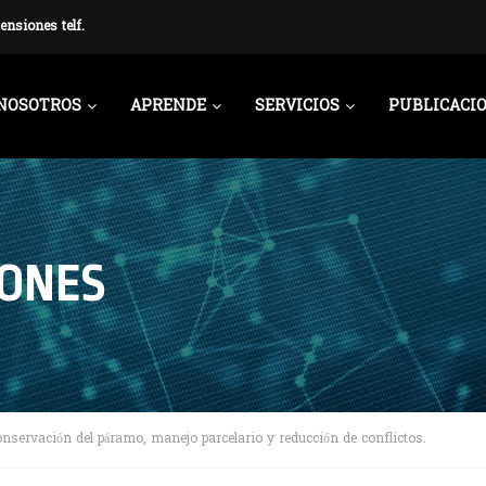
ensiones telf.
NOSOTROS
APRENDE
SERVICIOS
PUBLICACI
IONES
onservación del páramo, manejo parcelario y reducción de conflictos.