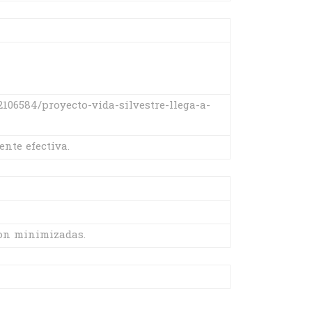
2106584/proyecto-vida-silvestre-llega-a-
nte efectiva.
son minimizadas.