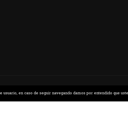
nos en el parque la Carolina junto al Parqu
CONTÁCTANOS
a de usuario, en caso de seguir navegando damos por entendido que ust