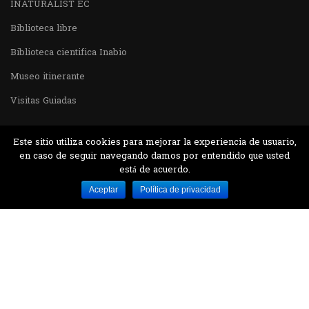
INATURALIST EC
Biblioteca libre
Biblioteca cientifica Inabio
Museo itinerante
Visitas Guiadas
Este sitio utiliza cookies para mejorar la experiencia de usuario,
en caso de seguir navegando damos por entendido que usted
está de acuerdo.
Desarrollado por MJTEC.
Aceptar
Política de privacidad
¿QUIERES VISITARNOS?
Encuentranos en el parque la Carolina junto al