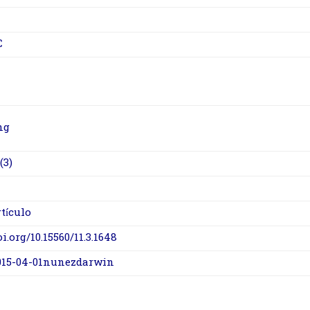
C
ng
(3)
rtículo
oi.org/10.15560/11.3.1648
015-04-01nunezdarwin