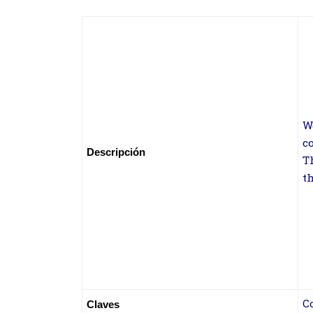
W
c
Descripción
T
t
C
Claves