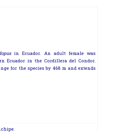
dopus
in Ecuador. An adult female was
n Ecuador in the Cordillera del Condor.
range for the species by 468 m and extends
nchipe.