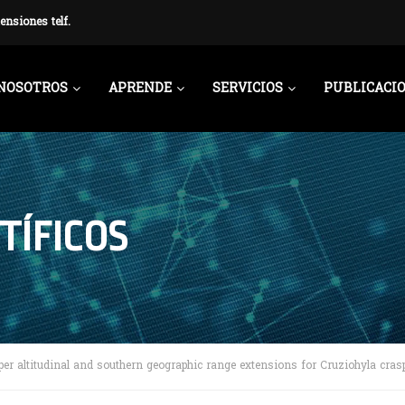
ensiones telf.
NOSOTROS
APRENDE
SERVICIOS
PUBLICACI
TÍFICOS
per altitudinal and southern geographic range extensions for Cruziohyla cra