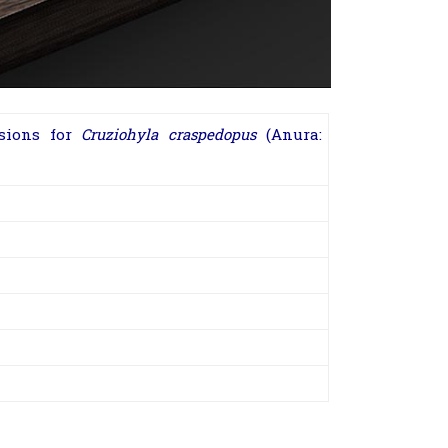
nsions for
Cruziohyla craspedopus
(Anura: