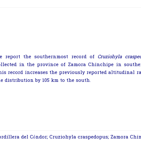
e report the southernmost record of
Cruziohyla craspe
ollected in the province of Zamora Chinchipe in souther
his record increases the previously reported altitudinal 
he distribution by 105 km to the south.
ordillera del Cóndor; Cruziohyla craspedopus; Zamora Chi