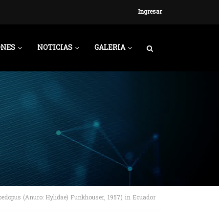
Ingresar
ONES
NOTICIAS
GALERIA
spedopus (Anuro: Hylidae) Funkhouser, 1957) in Ecuador