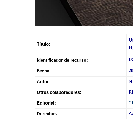
U
Título:
H
I
Identificador de recurso:
2
Fecha:
N
Autor:
Ri
Otros colaboradores:
C
Editorial:
A
Derechos: