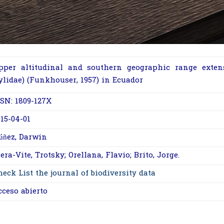
pper altitudinal and southern geographic range exte
ylidae) (Funkhouser, 1957) in Ecuador
SSN: 1809-127X
015-04-01
úñez, Darwin
era-Vite, Trotsky; Orellana, Flavio; Brito, Jorge.
heck List the journal of biodiversity data
cceso abierto