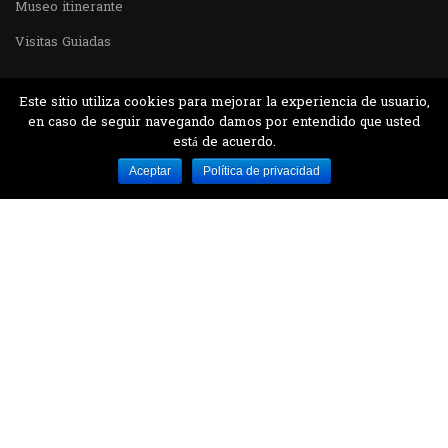
Museo itinerante
Visitas Guiadas
Este sitio utiliza cookies para mejorar la experiencia de usuario,
en caso de seguir navegando damos por entendido que usted
está de acuerdo.
Desarrollado por MJTEC.
Aceptar
Política de privacidad
¿QUIERES VISITARNOS?
Encuentranos en el parque la Carolina junto al
Parque Botánico
CONTÁCTANOS