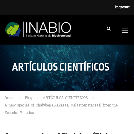
Ingresar
ARTÍCULOS CIENTÍFICOS
Inicio
Blog
ARTÍCULOS CIENTÍFICOS
A new species of Chalybea (Blakeeae, Melastomataceae) from the
Ecuador-Peru border