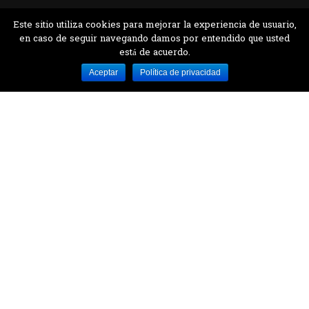
Este sitio utiliza cookies para mejorar la experiencia de usuario,
en caso de seguir navegando damos por entendido que usted
está de acuerdo.
Desarrollado por MJTEC.
Aceptar
Política de privacidad
¿QUIERES VISITARNOS?
Encuentranos en el parque la Carolina junto al
Parque Botánico
CONTÁCTANOS