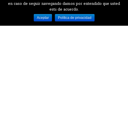
en caso de seguir navegando damos por entendido que usted
está de acuerdo.
Desarrollado por MJTEC.
Aceptar
Política de privacidad
¿QUIERES VISITARNOS?
Encuentranos en el parque la Carolina junto al
Parque Botánico
CONTÁCTANOS