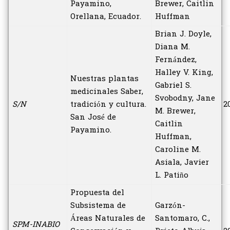
Payamino,
Brewer, Caitlin
Orellana, Ecuador.
Huffman
Brian J. Doyle,
Diana M.
Fernández,
Halley V. King,
Nuestras plantas
Gabriel S.
medicinales Saber,
Svobodny, Jane
S/N
tradición y cultura.
2
M. Brewer,
San José de
Caitlin
Payamino.
Huffman,
Caroline M.
Asiala, Javier
L. Patiño
Propuesta del
Subsistema de
Garzón-
Áreas Naturales de
Santomaro, C.,
SPM-INABIO