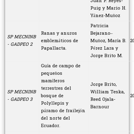
Juan P. Reyes-
Puig y Mario H.
Yánez-Muñoz
Patricia
Ranas y anuros
Bejarano–
SP MECNINB
emblemáticos de
Muñoz, María B.
2
- GADPEO 2
Papallacta.
Pérez Lara y
Jorge Brito M.
Guía de campo de
pequeños
mamíferos
Jorge Brito,
terrestres del
SP MECNINB
William Teska,
bosque de
2
- GADPEO 3
Reed Ojala-
Polyllepis y
Barnour
páramo de frailejón
del norte del
Ecuador.