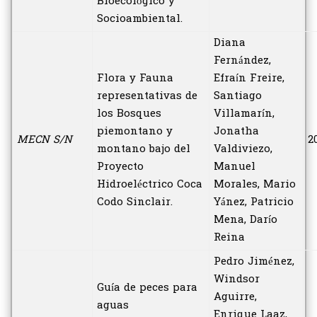
Bioecológico y
Socioambiental.
Diana
Fernández,
Flora y Fauna
Efraín Freire,
representativas de
Santiago
los Bosques
Villamarín,
piemontano y
Jonatha
MECN S/N
2
montano bajo del
Valdiviezo,
Proyecto
Manuel
Hidroeléctrico Coca
Morales, Mario
Codo Sinclair.
Yánez, Patricio
Mena, Darío
Reina
Pedro Jiménez,
Windsor
Guía de peces para
Aguirre,
aguas
Enrique Laaz,