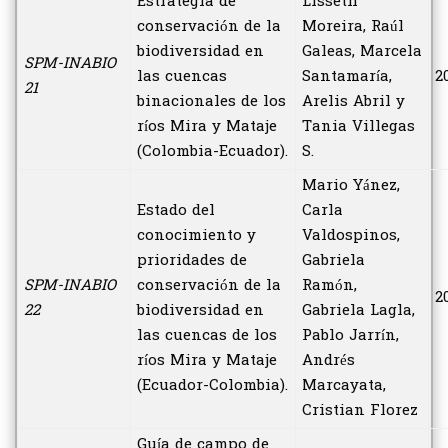
Estrategia de
Lisseth
conservación de la
Moreira, Raúl
biodiversidad en
Galeas, Marcela
SPM-INABIO
las cuencas
Santamaría,
2
21
binacionales de los
Arelis Abril y
ríos Mira y Mataje
Tania Villegas
(Colombia-Ecuador).
S.
Mario Yánez,
Estado del
Carla
conocimiento y
Valdospinos,
prioridades de
Gabriela
SPM-INABIO
conservación de la
Ramón,
2
22
biodiversidad en
Gabriela Lagla,
las cuencas de los
Pablo Jarrín,
ríos Mira y Mataje
Andrés
(Ecuador-Colombia).
Marcayata,
Cristian Florez
Guía de campo de