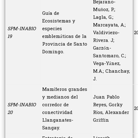
Bejarano-
Muñoz, P.;
Guía de
Lagla, G.;
Ecosistemas y
Marcayata, A.;
SPM-INABIO
especies
Valdiviezo-
2
19
emblemáticas de la
Rivera. J;
Provincia de Santo
Garzón-
Domingo.
Santomaro, C.;
Vega-Yánez,
M.A.; Chanchay,
J.
Mamíferos grandes
y medianos del
Juan Pablo
SPM-INABIO
corredor de
Reyes, Gorky
2
20
conectividad
Ríos, Alexander
Llanganates-
Griffin
Sangay.