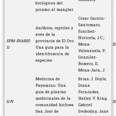
biológicos del
páramo al manglar.
César Garzón-
Santomaro,
Anfibios, reptiles y
Sánchez-
aves de la
Nivicela, J.C.;
SPM-INABIO
provincia de El Oro.
Mena-
2
11
Una guía para la
Valenzuela, P;
identificación de
González-
especies
Romero, D,
Mena-Jaén, J.
Medicina de
Brian J. Doyle,
Payamino. Una
Diana
guía de plantas
Fernández,
medicinales de la
Halley V. King,
S/N
2
comunidad kichwa
Gabriel
San José de
Svobodny, Jane