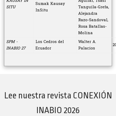
KAUSAY IN
Aguilar, Tsasi
Sumak Kausay
SITU
Tanguila-Grefa,
InSitu
Alejandra
Razo-Sandoval,
Rosa Batallas-
Molina
SPM -
Los Cedros del
Walter A.
2
INABIO 27
Ecuador
Palacios
Lee nuestra revista CONEXIÓN
INABIO 2026