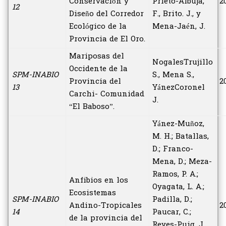
Conservación y
Prieto-Albuja,
2
12
Diseño del Corredor
F., Brito. J., y
Ecológico de la
Mena-Jaén, J.
Provincia de El Oro.
Mariposas del
NogalesTrujillo
Occidente de la
SPM-INABIO
S., Mena S.,
Provincia del
2
13
YánezCoronel
Carchi- Comunidad
J.
“El Baboso”.
Yánez-Muñoz,
M. H.; Batallas,
D.; Franco-
Mena, D.; Meza-
Ramos, P. A.;
Anfibios en los
Oyagata, L. A.;
Ecosistemas
SPM-INABIO
Padilla, D.;
Andino-Tropicales
2
14
Paucar, C.;
de la provincia del
Reyes-Puig, J.