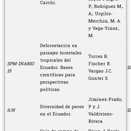
Carchi.
P.; Rodríguez M.,
A.; Urgilés-
Merchán, M. A.
y Vega-Yánez.,
M.
Deforestación en
paisajes forestales
Torres B.
tropicales del
SPM-INABIO
Fischer R.
Ecuador. Bases
2
15
Vargas J.C.
científicas para
Gunter S.
perspectivas
políticas.
Jiménez-Prado,
Diversidad de peces
P y J.
S/N
2
en el Ecuador.
Valdiviezo-
Rivera