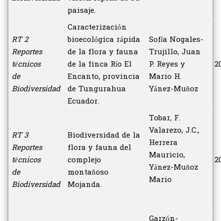
paisaje.
Caracterización
RT 2
bioecológica rápida
Sofía Nogales-
Reportes
de la flora y fauna
Trujillo, Juan
técnicos
de la finca Río El
P. Reyes y
2
de
Encanto, provincia
Mario H.
Biodiversidad
de Tungurahua
Yánez-Muñoz
Ecuador.
Tobar, F.
Valarezo, J.C.,
RT 3
Biodiversidad de la
Herrera
Reportes
flora y fauna del
Mauricio,
técnicos
complejo
2
Yánez-Muñoz
de
montañoso
Mario
Biodiversidad
Mojanda.
Garzón-