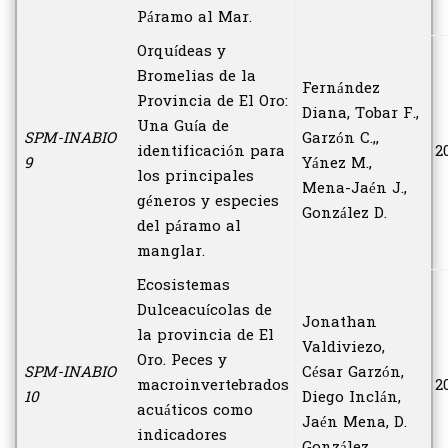
Páramo al Mar.
Orquídeas y
Bromelias de la
Fernández
Provincia de El Oro:
Diana, Tobar F.,
Una Guía de
SPM-INABIO
Garzón C.,,
identificación para
2
9
Yánez M.,
los principales
Mena-Jaén J.,
géneros y especies
González D.
del páramo al
manglar.
Ecosistemas
Dulceacuícolas de
Jonathan
la provincia de El
Valdiviezo,
Oro. Peces y
SPM-INABIO
César Garzón,
macroinvertebrados
2
10
Diego Inclán,
acuáticos como
Jaén Mena, D.
indicadores
González