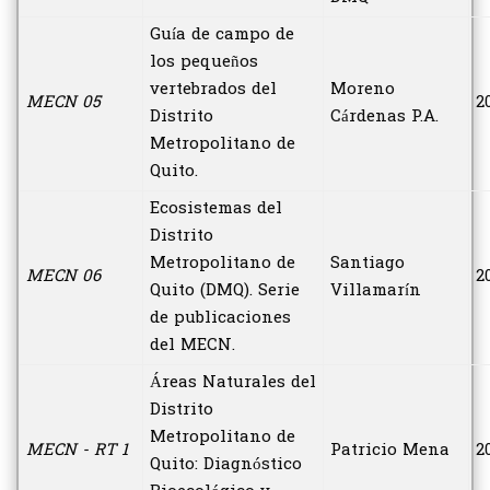
Guía de campo de
los pequeños
vertebrados del
Moreno
MECN 05
2
Distrito
Cárdenas P.A.
Metropolitano de
Quito.
Ecosistemas del
Distrito
Metropolitano de
Santiago
MECN 06
2
Quito (DMQ). Serie
Villamarín
de publicaciones
del MECN.
Áreas Naturales del
Distrito
Metropolitano de
MECN - RT 1
Patricio Mena
2
Quito: Diagnóstico