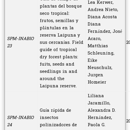
Lea Kerwer,
plantas del bosque
Andrea Nieto,
seco tropical:
Diana Acosta
frutos, semillas y
Diana
plántulas en la
Fernández, José
reserva Laipuna y
SPM-INABIO
Acaro,
sus cercanías. Field
2
23
Matthias
guide of tropical
Schleuning,
dry forest plants:
Eike
fuits, seeds and
Neuschulz,
seedlings in and
Jurgen
around the
Homeier
Laipuna reserve.
Liliana
Jaramillo,
Guía rápida de
Alexandra D.
SPM-INABIO
insectos
Hernández,
2
24
polinizadores de
Paola G.