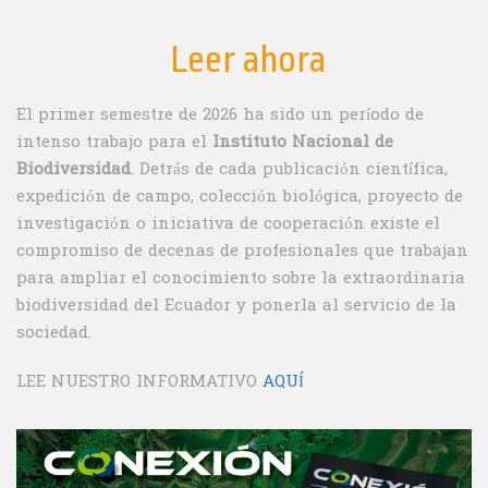
Leer ahora
El primer semestre de 2026 ha sido un período de
intenso trabajo para el
Instituto Nacional de
Biodiversidad
. Detrás de cada publicación científica,
expedición de campo, colección biológica, proyecto de
investigación o iniciativa de cooperación existe el
compromiso de decenas de profesionales que trabajan
para ampliar el conocimiento sobre la extraordinaria
biodiversidad del Ecuador y ponerla al servicio de la
sociedad.
LEE NUESTRO INFORMATIVO
AQUÍ