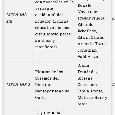
continentales en la
Ronald
vertiente
Navarrete,
MECN-INB
occidental del
Freddy Nugra,
2
s/n
Ecuador. (Lámina
Eduardo
educativa sistema
Rebolledo,
circulatorio peces-
Edwin Zárate,
anfibios y
Antonio Torres
mamíferos).
Jonathan
Valdiviezo
Diana
Plantas de los
Fernández,
páramos del
Bibiana
MECN-INB 2
Distrito
Cuamacás,
2
Metropolitano de
Efraín Freire,
Quito.
Melissa Haro y
otros
La provincia