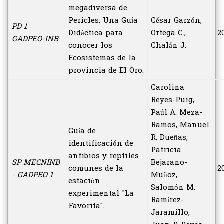
megadiversa de
Pericles: Una Guía
César Garzón,
PD 1
Didáctica para
Ortega C.,
2
GADPEO-INB
conocer los
Chalán J.
Ecosistemas de la
provincia de El Oro.
Carolina
Reyes-Puig,
Paúl A. Meza-
Ramos, Manuel
Guía de
R. Dueñas,
identificación de
Patricia
anfibios y reptiles
SP MECNINB
Bejarano-
comunes de la
2
- GADPEO 1
Muñoz,
estación
Salomón M.
experimental "La
Ramírez-
Favorita".
Jaramillo,