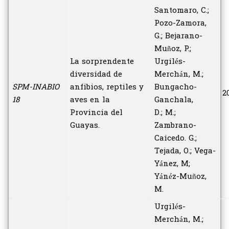
Santomaro, C.;
Pozo-Zamora,
G.; Bejarano-
Muñoz, P.;
La sorprendente
Urgilés-
diversidad de
Merchán, M.;
SPM-INABIO
anfibios, reptiles y
Bungacho-
2
18
aves en la
Ganchala,
Provincia del
D.; M.;
Guayas.
Zambrano-
Caicedo. G.;
Tejada, O.; Vega-
Yánez, M;
Yánéz-Muñoz,
M.
Urgilés-
Merchán, M.;