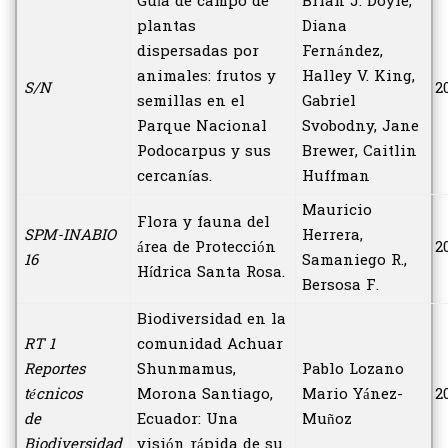
Guía de campo de
Brian J. Doyle,
plantas
Diana
dispersadas por
Fernández,
animales: frutos y
Halley V. King,
S/N
2
semillas en el
Gabriel
Parque Nacional
Svobodny, Jane
Podocarpus y sus
Brewer, Caitlin
cercanías.
Huffman
Mauricio
Flora y fauna del
SPM-INABIO
Herrera,
área de Protección
2
16
Samaniego R.,
Hídrica Santa Rosa.
Bersosa F.
Biodiversidad en la
RT 1
comunidad Achuar
Reportes
Shunmamus,
Pablo Lozano
técnicos
Morona Santiago,
Mario Yánez-
2
de
Ecuador: Una
Muñoz
Biodiversidad
visión rápida de su