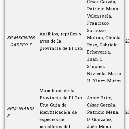
César Garzón,
Patricio Mena-
Velenzuela,
Francisco
Sornoza-
Anfibios, reptiles y
SP MECNINB
Molina, Glenda
aves de la
2
- GADPEO 7
Pozo, Gabriela
provincia de El Oro.
Echeverría,
Juan C.
Sánchez
Nivicela, Mario
H. Yánez-Muñoz
Mamíferos de la
Provincia de El Oro.
Jorge Brito,
Una Guia de
César Garzón,
SPM-INABIO
identificación de
Patricio Mena,
2
8
especies de
D. González,
mamíferos del
Jaén Mena